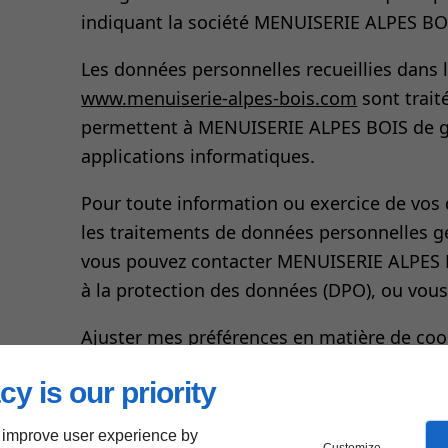
indiquant la société MENUISERIE ALPES BO
Les données personnelles recueillies dans 
www.menuiserie-alpes-bois.com
sont trait
permettent à MENUISERIE ALPES BOIS de g
applications informatiques.
Pour toute information ou exercice de vos 
les traitements de données personnelles 
vous pouvez contacter MENUISERIE ALPES 
à la protection des données (DPO), ou vous
Ajuster mes préférences en matière de coo
Utilisation de cook
cy is our priority
 improve user experience by
Customize