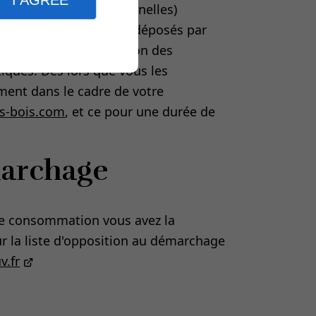
nformations (non personnelles)
ur internet. Les cookies déposés par
l’expérience de navigation des
stiques. Dès lors que vous les
ement dans le cadre de votre
s-bois.com
, et ce pour une durée de
marchage
de consommation vous avez la
ur la liste d'opposition au démarchage
v.fr