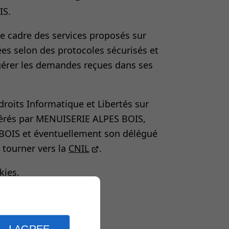
IS.
le cadre des services proposés sur
ées selon des protocoles sécurisés et
érer les demandes reçues dans ses
droits Informatique et Libertés sur
gérés par MENUISERIE ALPES BOIS,
BOIS et éventuellement son délégué
 tourner vers la
CNIL
.
kies
.
ies
I AGREE